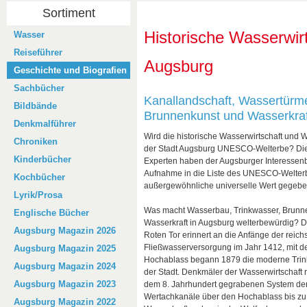
Sortiment
Historische Wasserwir
Wasser
Reiseführer
Augsburg
Geschichte und Biografien
Sachbücher
Kanallandschaft, Wassertürm
Bildbände
Brunnenkunst und Wasserkraf
Denkmalführer
Wird die historische Wasserwirtschaft und 
Chroniken
der Stadt Augsburg UNESCO-Welterbe? Die
Kinderbücher
Experten haben der Augsburger Interessen
Aufnahme in die Liste des UNESCO-Welterbes
Kochbücher
außergewöhnliche universelle Wert gegeben
Lyrik/Prosa
Was macht Wasserbau, Trinkwasser, Brunn
Englische Bücher
Wasserkraft in Augsburg welterbewürdig?
Augsburg Magazin 2026
Roten Tor erinnert an die Anfänge der reich
Fließwasserversorgung im Jahr 1412, mit
Augsburg Magazin 2025
Hochablass begann 1879 die moderne Tri
Augsburg Magazin 2024
der Stadt. Denkmäler der Wasserwirtschaft 
Augsburg Magazin 2023
dem 8. Jahrhundert gegrabenen System de
Wertachkanäle über den Hochablass bis zu
Augsburg Magazin 2022