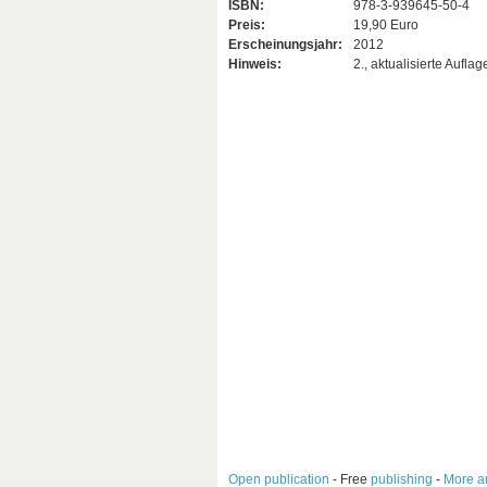
ISBN:
978-3-939645-50-4
Preis:
19,90 Euro
Erscheinungsjahr:
2012
Hinweis:
2., aktualisierte Auflag
Open publication
- Free
publishing
-
More a