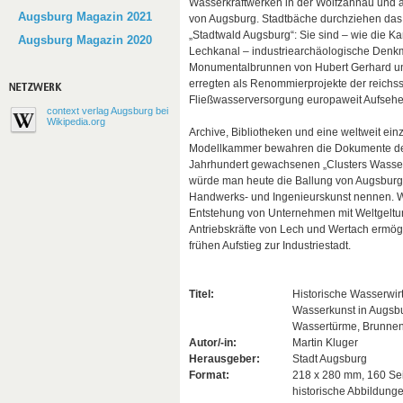
Wasserkraftwerken in der Wolfzahnau und 
Augsburg Magazin 2021
von Augsburg. Stadtbäche durchziehen das
„Stadtwald Augsburg“: Sie sind – wie die K
Augsburg Magazin 2020
Lechkanal – industriearchäologische Denkm
Monumentalbrunnen von Hubert Gerhard un
erregten als Renommierprojekte der reichs
Fließwasserversorgung europaweit Aufsehe
context verlag Augsburg bei
Wikipedia.org
Archive, Bibliotheken und eine weltweit einz
Modellkammer bewahren die Dokumente des
Jahrhundert gewachsenen „Clusters Wasser
würde man heute die Ballung von Augsbur
Handwerks- und Ingenieurskunst nennen. W
Entstehung von Unternehmen mit Weltgeltun
Antriebskräfte von Lech und Wertach ermög
frühen Aufstieg zur Industriestadt.
Titel:
Historische Wasserwir
Wasserkunst in Augsbu
Wassertürme, Brunnen
Autor/-in:
Martin Kluger
Herausgeber:
Stadt Augsburg
Format:
218 x 280 mm, 160 Sei
historische Abbildunge