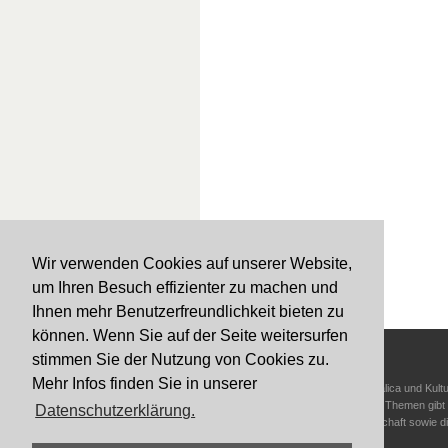
Wir verwenden Cookies auf unserer Website,
Nach oben
um Ihren Besuch effizienter zu machen und
Ihnen mehr Benutzerfreundlichkeit bieten zu
können. Wenn Sie auf der Seite weitersurfen
stimmen Sie der Nutzung von Cookies zu.
DER CONTEXT VERLAG
Mehr Infos finden Sie in unserer
Der context verlag Augsburg | Nürnberg befasst sich vorrangig mit Regionalica und Kul
AUGSBURG
Oberallgäu und Mittelfranken. Zu diesen Schwerpunkten sowie zu weiteren Themen gibt d
Datenschutzerklärung.
Magazine heraus. Themenschwerpunkte sind aktuell Wasser- und Alpwirtschaft sowie di