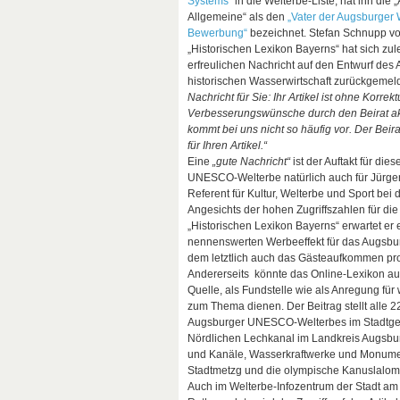
Systems“
in die Welterbe-Liste, hat ihn die
Allgemeine“ als den
„Vater der Augsburger 
Bewerbung“
bezeichnet. Stefan Schnupp vo
„Historischen Lexikon Bayerns“ hat sich zule
erfreulichen Nachricht auf den Entwurf des 
historischen Wasserwirtschaft zurückgeme
Nachricht für Sie: Ihr Artikel ist ohne Korrek
Verbesserungswünsche durch den Beirat ak
kommt bei uns nicht so häufig vor. Der Beir
für Ihren Artikel.“
Eine
„gute Nachricht“
ist der Auftakt für dies
UNESCO-Welterbe natürlich auch für Jürgen
Referent für Kultur, Welterbe und Sport bei 
Angesichts der hohen Zugriffszahlen für die 
„Historischen Lexikon Bayerns“ erwartet er 
nennenswerten Werbeeffekt für das Augsbu
dem letztlich auch das Gästeaufkommen profi
Andererseits könnte das Online-Lexikon auc
Quelle, als Fundstelle wie als Anregung für
zum Thema dienen. Der Beitrag stellt alle 2
Augsburger UNESCO-Welterbes im Stadtge
Nördlichen Lechkanal im Landkreis Augsbu
und Kanäle, Wasserkraftwerke und Monume
Stadtmetzg und die olympische Kanuslalom
Auch im Welterbe-Infozentrum der Stadt a