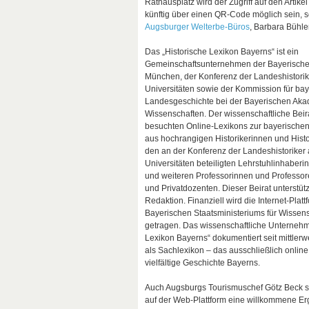
Rathausplatz wird der Zugriff auf den Artike
künftig über einen QR-Code möglich sein, so
Augsburger Welterbe-Büros
, Barbara Bühle
Das „Historische Lexikon Bayerns“ ist ein
Gemeinschaftsunternehmen der Bayerischen
München, der Konferenz der Landeshistori
Universitäten sowie der Kommission für ba
Landesgeschichte bei der Bayerischen Aka
Wissenschaften. Der wissenschaftliche Beira
besuchten Online-Lexikons zur bayerischen 
aus hochrangigen Historikerinnen und His
den an der Konferenz der Landeshistoriker
Universitäten beteiligten Lehrstuhlinhaber
und weiteren Professorinnen und Professor
und Privatdozenten. Dieser Beirat unterstützt
Redaktion. Finanziell wird die Internet-Platt
Bayerischen Staatsministeriums für Wissen
getragen. Das wissenschaftliche Unternehm
Lexikon Bayerns“ dokumentiert seit mittlerw
als Sachlexikon – das ausschließlich online 
vielfältige Geschichte Bayerns.
Auch Augsburgs Tourismuschef Götz Beck si
auf der Web-Plattform eine willkommene E