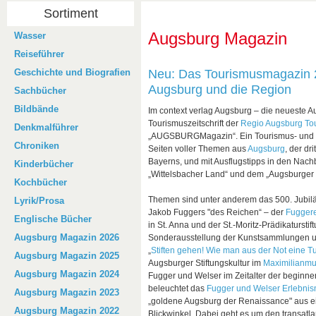
Sortiment
Augsburg Magazin
Wasser
Reiseführer
Geschichte und Biografien
Neu: Das Tourismusmagazin 
Augsburg und die Region
Sachbücher
Bildbände
Im context verlag Augsburg – die neueste 
Tourismuszeitschrift der
Regio Augsburg T
Denkmalführer
„AUGSBURGMagazin“. Ein Tourismus- und 
Chroniken
Seiten voller Themen aus
Augsburg
, der dr
Bayerns, und mit Ausflugstipps in den Nach
Kinderbücher
„Wittelsbacher Land“ und dem „Augsburger
Kochbücher
Themen sind unter anderem das 500. Jubilä
Lyrik/Prosa
Jakob Fuggers "des Reichen“ – der
Fuggere
Englische Bücher
in St. Anna und der St.-Moritz-Prädikatursti
Augsburg Magazin 2026
Sonderausstellung der Kunstsammlungen 
„
Stiften gehen! Wie man aus der Not eine 
Augsburg Magazin 2025
Augsburger Stiftungskultur im
Maximilianm
Augsburg Magazin 2024
Fugger und Welser im Zeitalter der beginn
beleuchtet das
Fugger und Welser Erlebn
Augsburg Magazin 2023
„goldene Augsburg der Renaissance" aus 
Augsburg Magazin 2022
Blickwinkel. Dabei geht es um den transatl