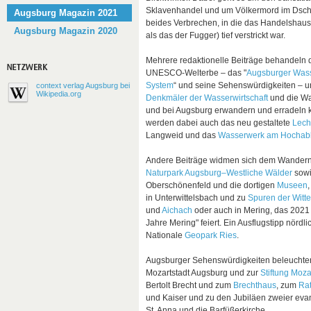
Sklavenhandel und um Völkermord im Dsc
Augsburg Magazin 2021
beides Verbrechen, in die das Handelshaus
Augsburg Magazin 2020
als das der Fugger) tief verstrickt war.
Mehrere redaktionelle Beiträge behandeln
UNESCO-Welterbe – das "
Augsburger Was
System
“ und seine Sehenswürdigkeiten – u
context verlag Augsburg bei
Wikipedia.org
Denkmäler der Wasserwirtschaft
und die Wa
und bei Augsburg erwandern und erradeln k
werden dabei auch das neu gestaltete
Lec
Langweid und das
Wasserwerk am Hochab
Andere Beiträge widmen sich dem Wander
Naturpark Augsburg–Westliche Wälder
sowi
Oberschönenfeld und die dortigen
Museen
in Unterwittelsbach und zu
Spuren der Witt
und
Aichach
oder auch in Mering, das 2021
Jahre Mering" feiert. Ein Ausflugstipp nördl
Nationale
Geopark Ries
.
Augsburger Sehenswürdigkeiten beleuchten 
Mozartstadt Augsburg und zur
Stiftung Moza
Bertolt Brecht und zum
Brechthaus
, zum
Ra
und Kaiser und zu den Jubiläen zweier eva
St. Anna und die Barfüßerkirche.