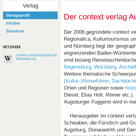
Verlag
Der context verlag 
Verlagsprofil
Inhaber
Standorte
Der 2006 gegründete context ve
Regionalica, Kulturtourismus 
und Nürnberg liegt der geogra
angrenzenden Baden-Württember
context verlag Augsburg bei
Wikipedia.org
sind bislang Reisetaschenbüch
Regensburg
,
Würzburg
,
Aschaf
Weitere thematische Schwerpun
(Kultur-)Reiseführer
,
Sachbüch
Orten und Regionen sowie
hist
Diesel, Elias Holl, Römer etc.)
Augsburger Fuggerei wird in me
Herausgeber im context verlag
Schwaben, die Fürstlich und Grä
Augsburg, Donauwörth und Gers