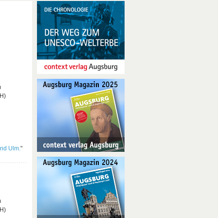
m
bH)
nd Ulm.
"
m
bH)